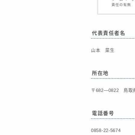
責任の有無
代表責任者名
山本 菜生
所在地
〒682―0822 鳥取
電話番号
0858-22-5674