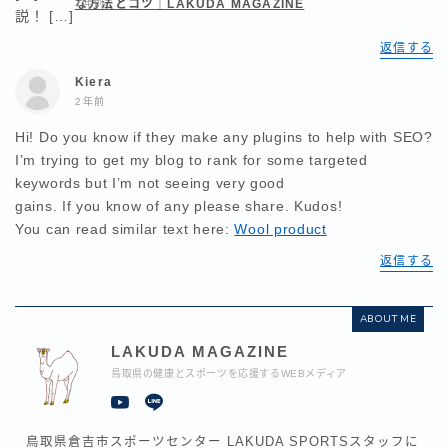
な方法とコツ｜LAKUDA MAGAZINE
2年前
説！ […]
返信する
Kiera
2年前
Hi! Do you know if they make any plugins to help with SEO?
I’m trying to get my blog to rank for some targeted
keywords but I’m not seeing very good
gains. If you know of any please share. Kudos!
You can read similar text here:
Wool product
返信する
ABOUT ME
LAKUDA MAGAZINE
鳥取県の健康とスポーツを応援するWEBメディア
鳥取県倉吉市スポーツセンター LAKUDA SPORTSスタッフに